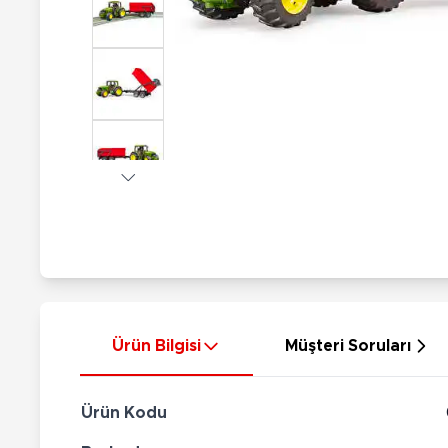
Nerf
Hayvan Figürler
Silahlar
Çeşitli Figürler
Silah Setleri
Koleksiyon Figürler
Kılıç Setleri
Elektronik Ürünler
Ok Setleri
Çeşitli Elektronik Ürünler
Ürün Bilgisi
Müşteri Soruları
Ürün Kodu