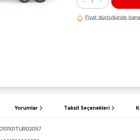
-
+
1
Ü
Adet
Hobi Oyuncakları
Anne Bebek Oyuncakları
Ak
Fiyat düştüğünde bana 
Maketler
K
Aktivite Masaları
Sihirbazlık Setleri
Bi
Oyun Halısı
Puzzlelar
K
Dönence ve Projektörler
Çeşitli Eğlence Oyuncakları
De
Dişlik ve Çıngıraklar
El İşi Setleri
B
Beslenme Gereçleri
Slime
Sp
Yürüme Arkadaşı
Pe
Bebek Oyuncakları
Bi
Bebek Araç Gereçleri
S
Banyo Oyuncakları
S
Yorumlar
Taksit Seçenekleri
K
010101TUR02057