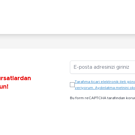
E-posta Adresiniz
ırsatlardan
Tarafıma ticari elektronik ileti 
un!
veriyorum. Aydınlatma metnini o
Bu form reCAPTCHA tarafından koru