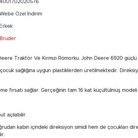
4001702020576
Webe Özel İndirim
Erkek
Bruder
n Deere Traktör Ve Kırmızı Römorku. John Deere 6920 güçlü ve
 çocuk sağlığına uygun plastiklerden üretilmektedir. Direk
e fırsatı sağlar. Gerçeğinin tam 16 kat küçültülmüş modeli 
açılabilir.
oğrudan kabin içindeki direksiyon simidi hem de çocukları di
ir.