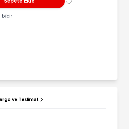
Sepete Ekle
rünleri
Çeşitli Peluşlar
ülü Araçlar
bildir
aykay - Paten - Scooter
sikletler
oruyucu Ekipmanlar
niz - Havuz Ürünleri
ahçe Oyuncakları
or Ürünleri
dallı Araçlar
n Git Araçlar
allanan Oyuncaklar
u Tabancaları
argo ve Teslimat