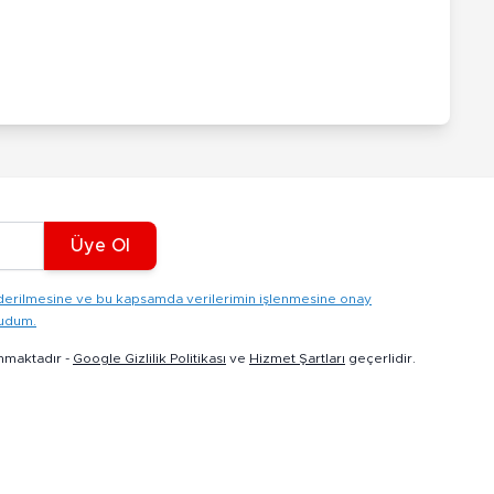
Üye Ol
gönderilmesine ve bu kapsamda verilerimin işlenmesine onay
kudum.
nmaktadır -
Google Gizlilik Politikası
ve
Hizmet Şartları
geçerlidir.