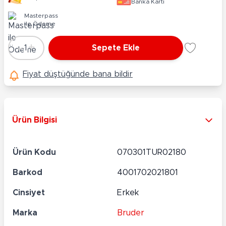
Banka Kartı
Masterpass
ile Ödeme
-
+
1
Sepete Ekle
Adet
Fiyat düştüğünde bana bildir
Ürün Bilgisi
Ürün Kodu
070301TUR02180
Barkod
4001702021801
Cinsiyet
Erkek
Marka
Bruder