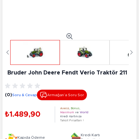
Bruder John Deere Fendt Verio Traktör 211
(0)
Soru & Cevap
Armağan’a Soru Sor
Axess
,
Bonus
,
₺1.489,90
Maximum
ve
World
Kredi Kartınıza
Taksit Fırsatları !
Kredi Kartı
Kapıda Ödeme