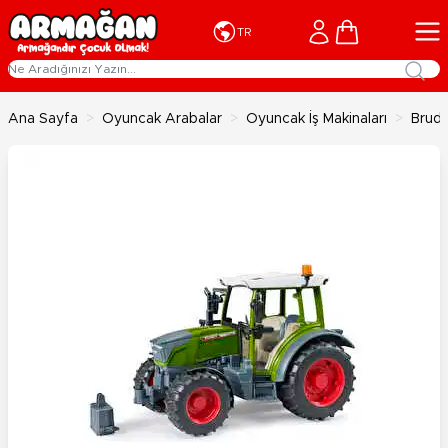
İçeriğe geç
Cart
TR
Ana Sayfa
>
Oyuncak Arabalar
>
Oyuncak İş Makinaları
>
Brude