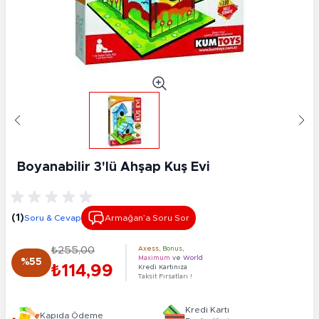
Boyanabilir 3'lü Ahşap Kuş Evi
(1)
Soru & Cevap
Armağan’a Soru Sor
₺255,00
Axess
,
Bonus
,
Maximum
ve
World
%55
₺114,99
Kredi Kartınıza
Taksit Fırsatları !
Kredi Kartı
Kapıda Ödeme