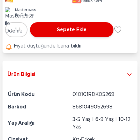
Banka Kartı
Masterpass
ile Ödeme
-
+
1
Sepete Ekle
Adet
Fiyat düştüğünde bana bildir
Ürün Bilgisi
Ürün Kodu
010101RDK05269
Barkod
8681049052698
3-5 Yaş | 6-9 Yaş | 10-12
Yaş Aralığı
Yaş
Cinsiyet
Kız-Erkek