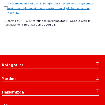
Tarafıma ticari elektronik ileti gönderilmesine ve bu kapsamda
verilerimin işlenmesine onay veriyorum. Aydınlatma metnini
okudum.
Bu form reCAPTCHA tarafından korunmaktadır -
Google Gizlilik
Politikası
ve
Hizmet Şartları
geçerlidir.
Kategoriler
Yardım
Hakkımızda