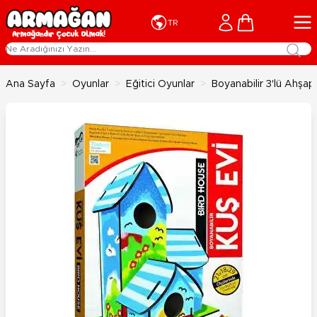
İçeriğe geç
Cart
TR
Ana Sayfa
>
Oyunlar
>
Eğitici Oyunlar
>
Boyanabilir 3'lü Ahşap