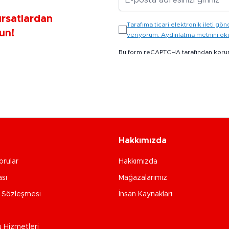
ırsatlardan
Tarafıma ticari elektronik ileti 
un!
veriyorum. Aydınlatma metnini o
Bu form reCAPTCHA tarafından koru
Hakkımızda
orular
Hakkımızda
ası
Mağazalarımız
e Sözleşmesi
İnsan Kaynakları
u Hizmetleri