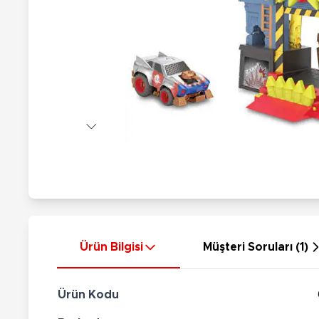
Nerf
Hayvan Figürler
Silahlar
Çeşitli Figürler
Silah Setleri
Koleksiyon Figürler
Kılıç Setleri
Elektronik Ürünler
Ok Setleri
Çeşitli Elektronik Ürünler
Ürün Bilgisi
Müşteri Soruları (1)
Ürün Kodu