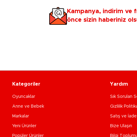
Kampanya, indirim ve f
önce sizin haberiniz ols
Kategoriler
Yardım
Oyuncaklar
Sık Sorulan S
Anne ve Bebek
Gizlilik Politik
Markalar
Satış ve İad
Yeni Ürünler
Bize Ulaşın
Popüler Ürünler
Bilgi Toplum