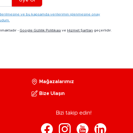
gönderilmesine ve bu kapsamda verilerimin işlenmesine onay
kudum.
nmaktadır -
Google Gizlilik Politikası
ve
Hizmet Şartları
geçerlidir.
Mağazalarımız
Bize Ulaşın
Bizi takip edin!