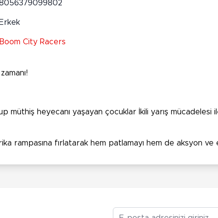
8056379099802
Erkek
Boom City Racers
a zamanı!
müthiş heyecanı yaşayan çocuklar İkili yarış mücadelesi ile 
rika rampasına fırlatarak hem patlamayı hem de aksyon ve e
E-posta Adresiniz