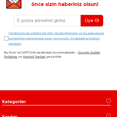
önce sizin haberiniz olsun!
E-posta Adresiniz
Üye Ol
Tarafıma ticari elektronik ileti gönderilmesine ve bu kapsamda
verilerimin işlenmesine onay veriyorum. Aydınlatma metnini
okudum.
Bu form reCAPTCHA tarafından korunmaktadır -
Google Gizlilik
Politikası
ve
Hizmet Şartları
geçerlidir.
Kategoriler