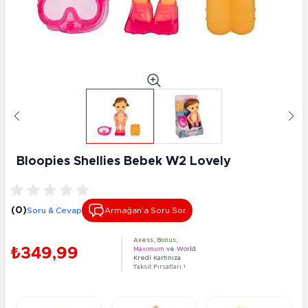
Bloopies Shellies Bebek W2 Lovely
(0)
Soru & Cevap
Armağan’a Soru Sor
Axess
,
Bonus
,
₺349,99
Maximum
ve
World
Kredi Kartınıza
Taksit Fırsatları !