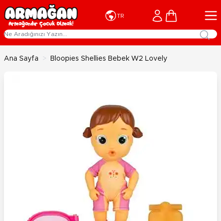
İçeriğe geç
Cart
TR
Ana Sayfa
>
Bloopies Shellies Bebek W2 Lovely