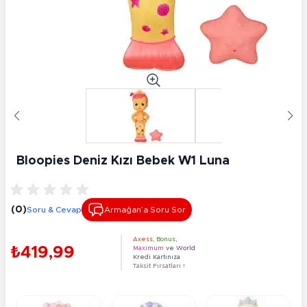
Bloopies Deniz Kızı Bebek W1 Luna
(0)
Soru & Cevap
Armağan’a Soru Sor
Axess
,
Bonus
,
₺419,99
Maximum
ve
World
Kredi Kartınıza
Taksit Fırsatları !