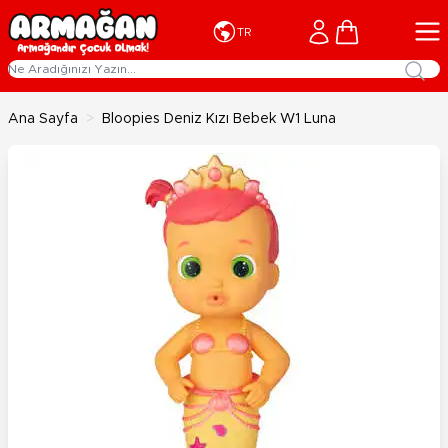
İçeriğe geç
Cart
TR
Ana Sayfa
>
Bloopies Deniz Kızı Bebek W1 Luna