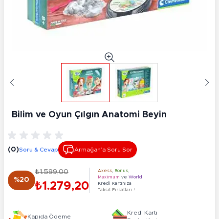
Bilim ve Oyun Çılgın Anatomi Beyin
(0)
Soru & Cevap
Armağan’a Soru Sor
₺1.599,00
Axess
,
Bonus
,
Maximum
ve
World
%20
₺1.279,20
Kredi Kartınıza
Taksit Fırsatları !
Kredi Kartı
Kapıda Ödeme