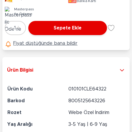
Banka Kartı
Masterpass
ile Ödeme
-
+
1
Sepete Ekle
Adet
Fiyat düştüğünde bana bildir
Ürün Bilgisi
Ürün Kodu
010101CLE64322
Barkod
8005125643226
Rozet
Webe Özel İndirim
Yaş Aralığı
3-5 Yaş | 6-9 Yaş