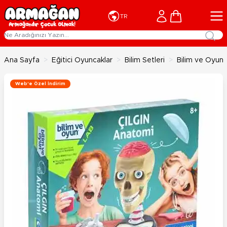
İçeriğe geç
Cart
TR
Ana Sayfa
>
Eğitici Oyuncaklar
>
Bilim Setleri
>
Bilim ve Oyun 
Web'e Özel İndirim