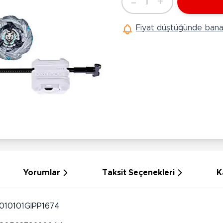
-
+
1
Ü
Adet
Hobi Oyuncakları
Anne Bebek Oyuncakları
Ak
Fiyat düştüğünde bana 
Maketler
K
Aktivite Masaları
Sihirbazlık Setleri
Bi
Oyun Halısı
Puzzlelar
K
Dönence ve Projektörler
Çeşitli Eğlence Oyuncakları
De
Dişlik ve Çıngıraklar
El İşi Setleri
B
Beslenme Gereçleri
Slime
Sp
Yürüme Arkadaşı
Pe
Bebek Oyuncakları
Bi
Bebek Araç Gereçleri
S
Banyo Oyuncakları
S
Yorumlar
Taksit Seçenekleri
K
010101GIPP1674