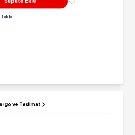
Sepete Ekle
rünleri
Çeşitli Peluşlar
ülü Araçlar
bildir
aykay - Paten - Scooter
sikletler
oruyucu Ekipmanlar
niz - Havuz Ürünleri
ahçe Oyuncakları
or Ürünleri
dallı Araçlar
n Git Araçlar
allanan Oyuncaklar
u Tabancaları
argo ve Teslimat