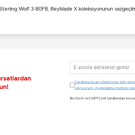
ıyla Sterling Wolf 3-80FB, Beyblade X koleksiyonunun vazgeçil
E-posta Adresiniz
ırsatlardan
Tarafıma ticari elektronik ileti 
un!
veriyorum. Aydınlatma metnini o
Bu form reCAPTCHA tarafından koru