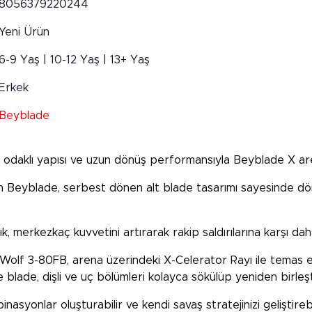
8056379220244
Yeni Ürün
6-9 Yaş | 10-12 Yaş | 13+ Yaş
Erkek
Beyblade
k odaklı yapısı ve uzun dönüş performansıyla Beyblade X ar
nen Beyblade, serbest dönen alt blade tasarımı sayesinde 
ık, merkezkaç kuvvetini artırarak rakip saldırılarına karşı da
ing Wolf 3-80FB, arena üzerindeki X-Celerator Rayı ile te
 blade, dişli ve uç bölümleri kolayca sökülüp yeniden birleştir
syonlar oluşturabilir ve kendi savaş stratejinizi geliştirebil