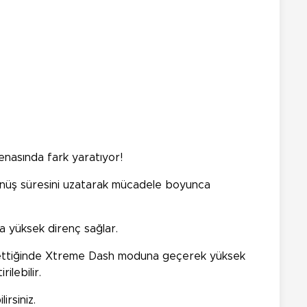
enasında fark yaratıyor!
dönüş süresini uzatarak mücadele boyunca
ha yüksek direnç sağlar.
mas ettiğinde Xtreme Dash moduna geçerek yüksek
ilebilir.
irsiniz.