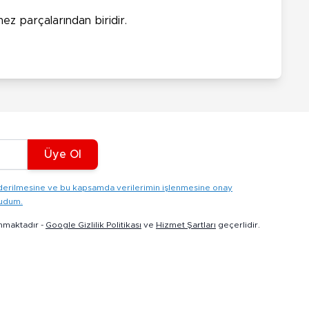
mez parçalarından biridir.
Üye Ol
gönderilmesine ve bu kapsamda verilerimin işlenmesine onay
kudum.
nmaktadır -
Google Gizlilik Politikası
ve
Hizmet Şartları
geçerlidir.