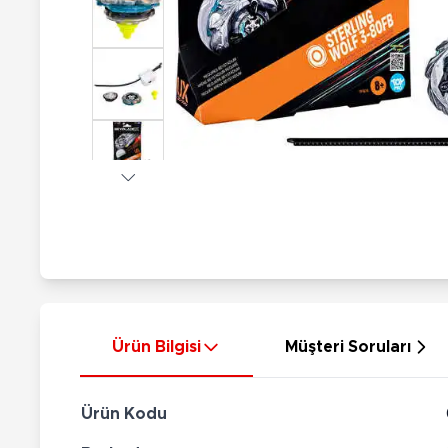
Nerf
Hayvan Figürler
Silahlar
Çeşitli Figürler
Silah Setleri
Koleksiyon Figürler
Kılıç Setleri
Elektronik Ürünler
Ok Setleri
Çeşitli Elektronik Ürünler
Ürün Bilgisi
Müşteri Soruları
Ürün Kodu