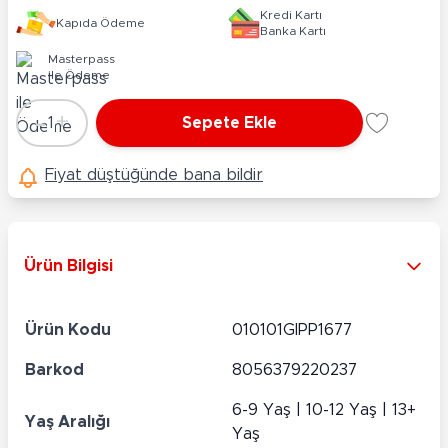
Kredi Kartı
Kapıda Ödeme
Banka Kartı
Masterpass
ile Ödeme
-
+
1
Sepete Ekle
Adet
Fiyat düştüğünde bana bildir
Ürün Bilgisi
Ürün Kodu
010101GIPP1677
Barkod
8056379220237
6-9 Yaş | 10-12 Yaş | 13+
Yaş Aralığı
Yaş