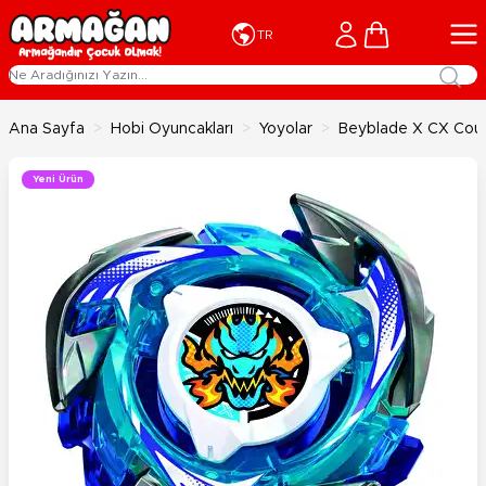
İçeriğe geç
Cart
TR
Ana Sayfa
>
Hobi Oyuncakları
>
Yoyolar
>
Beyblade X CX Cour
Yeni Ürün