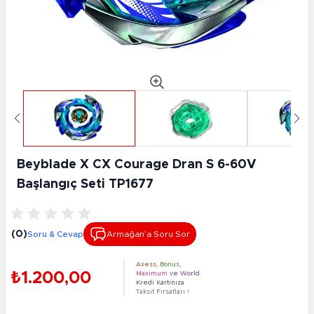
Beyblade X CX Courage Dran S 6-60V
Başlangıç Seti TP1677
(0)
Soru & Cevap
Armağan’a Soru Sor
Axess
,
Bonus
,
₺1.200,00
Maximum
ve
World
Kredi Kartınıza
Taksit Fırsatları !