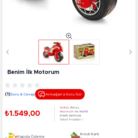
Benim İlk Motorum
(1)
Soru & Cevap
Armağan’a Soru Sor
Axess
,
Bonus
,
₺1.549,00
Maximum
ve
World
Kredi Kartınıza
Taksit Fırsatları !
Kredi Kartı
Kapıda Ödeme