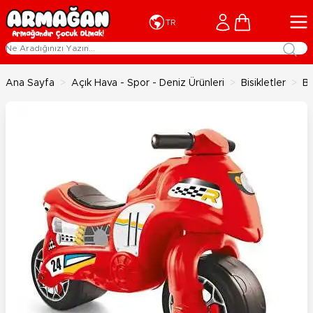
İçeriğe geç
Cart
TR
Ana Sayfa
>
Açık Hava - Spor - Deniz Ürünleri
>
Bisikletler
>
Be