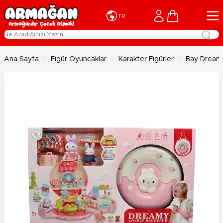
İçeriğe geç
Cart
TR
Ana Sayfa
>
Figür Oyuncaklar
>
Karakter Figürler
>
Bay Dreamy 