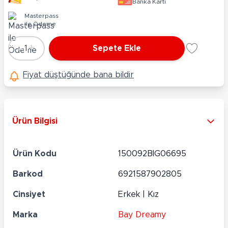
Banka Kartı
Masterpass
ile Ödeme
-
+
1
Sepete Ekle
Adet
Fiyat düştüğünde bana bildir
Ürün Bilgisi
Ürün Kodu
150092BIG06695
Barkod
6921587902805
Cinsiyet
Erkek | Kız
Marka
Bay Dreamy