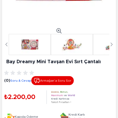
Bay Dreamy Mini Tavşan Evi Sırt Çantalı
(0)
Soru & Cevap
Armağan’a Soru Sor
Axess
,
Bonus
,
₺2.200,00
Maximum
ve
World
Kredi Kartınıza
Taksit Fırsatları !
Kredi Kartı
Kapıda Ödeme