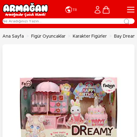
İçeriğe geç
Cart
TR
Ana Sayfa
>
Figür Oyuncaklar
>
Karakter Figürler
>
Bay Dreamy