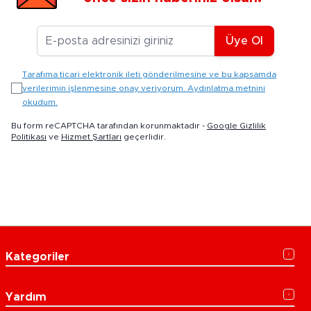
E-posta Adresiniz
Üye Ol
Tarafıma ticari elektronik ileti gönderilmesine ve bu kapsamda
verilerimin işlenmesine onay veriyorum. Aydınlatma metnini
okudum.
Bu form reCAPTCHA tarafından korunmaktadır -
Google Gizlilik
Politikası
ve
Hizmet Şartları
geçerlidir.
Kategoriler
Yardım