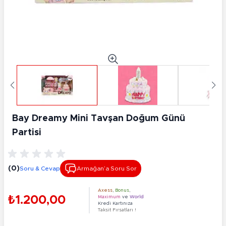
Bay Dreamy Mini Tavşan Doğum Günü
Partisi
(0)
Soru & Cevap
Armağan’a Soru Sor
Axess
,
Bonus
,
₺1.200,00
Maximum
ve
World
Kredi Kartınıza
Taksit Fırsatları !