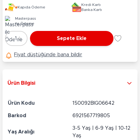
Kredi Kartı
Kapıda Ödeme
Banka Kartı
Masterpass
ile Ödeme
-
+
1
Sepete Ekle
Adet
Fiyat düştüğünde bana bildir
Ürün Bilgisi
Ürün Kodu
150092BIG06642
Barkod
6921567719805
3-5 Yaş | 6-9 Yaş | 10-12
Yaş Aralığı
Yaş