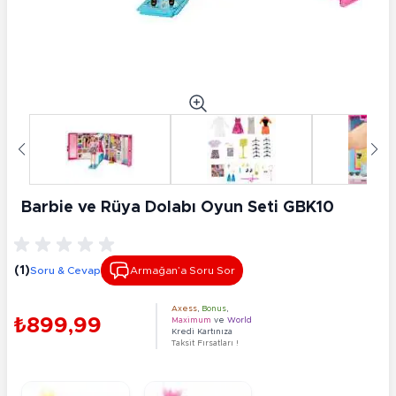
Barbie ve Rüya Dolabı Oyun Seti GBK10
(1)
Soru & Cevap
Armağan’a Soru Sor
Axess
,
Bonus
,
₺899,99
Maximum
ve
World
Kredi Kartınıza
Taksit Fırsatları !