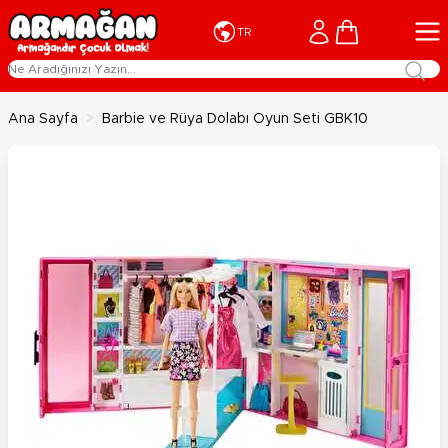
İçeriğe geç
Cart
TR
Ana Sayfa
>
Barbie ve Rüya Dolabı Oyun Seti GBK10