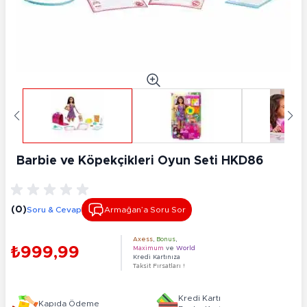
Barbie ve Köpekçikleri Oyun Seti HKD86
(0)
Soru & Cevap
Armağan’a Soru Sor
Axess
,
Bonus
,
₺999,99
Maximum
ve
World
Kredi Kartınıza
Taksit Fırsatları !
Kredi Kartı
Kapıda Ödeme