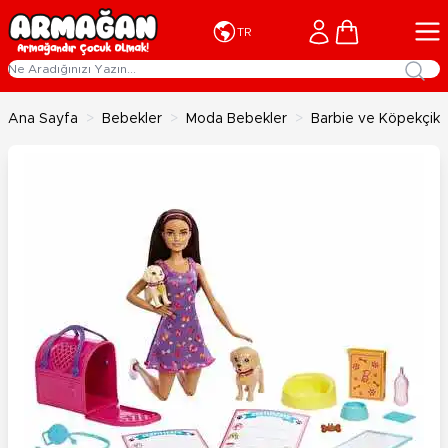
İçeriğe geç
Cart
TR
Ana Sayfa
>
Bebekler
>
Moda Bebekler
>
Barbie ve Köpekçikl