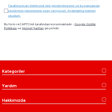
Tarafıma ticari elektronik ileti gönderilmesine ve bu kapsamda
verilerimin işlenmesine onay veriyorum. Aydınlatma metnini
okudum.
Bu form reCAPTCHA tarafından korunmaktadır -
Google Gizlilik
Politikası
ve
Hizmet Şartları
geçerlidir.
Kategoriler
Yardım
Hakkımızda