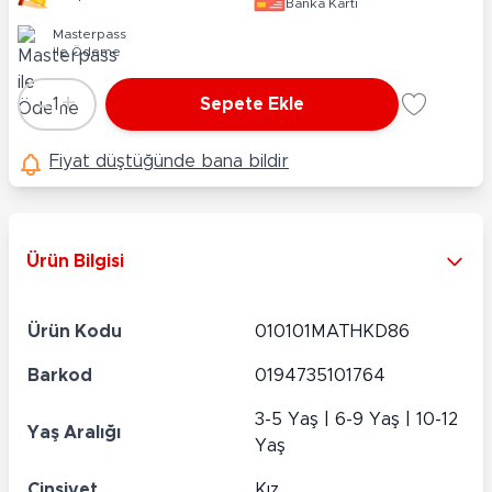
Banka Kartı
Masterpass
ile Ödeme
-
+
1
Sepete Ekle
Adet
Fiyat düştüğünde bana bildir
Ürün Bilgisi
Ürün Kodu
010101MATHKD86
Barkod
0194735101764
3-5 Yaş | 6-9 Yaş | 10-12
Yaş Aralığı
Yaş
Cinsiyet
Kız