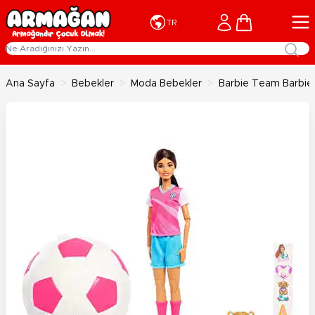
İçeriğe geç
Cart
TR
Ana Sayfa
>
Bebekler
>
Moda Bebekler
>
Barbie Team Barbie 