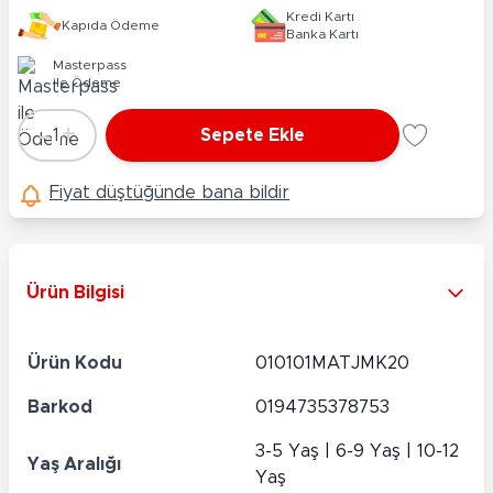
Kredi Kartı
Kapıda Ödeme
Banka Kartı
Masterpass
ile Ödeme
-
+
1
Sepete Ekle
Adet
Fiyat düştüğünde bana bildir
Ürün Bilgisi
Ürün Kodu
010101MATJMK20
Barkod
0194735378753
3-5 Yaş | 6-9 Yaş | 10-12
Yaş Aralığı
Yaş