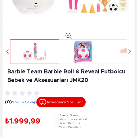
Barbie Team Barbie Roll & Reveal Futbolcu
Bebek ve Aksesuarları JMK20
(0)
Soru & Cevap
Armağan’a Soru Sor
Axess
,
Bonus
,
₺1.999,99
Maximum
ve
World
Kredi Kartınıza
Taksit Fırsatları !