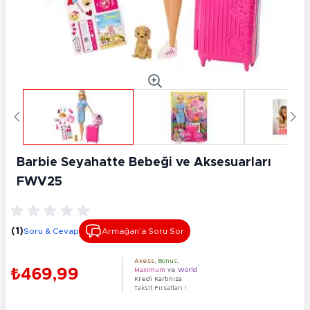
Barbie Seyahatte Bebeği ve Aksesuarları
FWV25
(1)
Soru & Cevap
Armağan’a Soru Sor
Axess
,
Bonus
,
₺469,99
Maximum
ve
World
Kredi Kartınıza
Taksit Fırsatları !