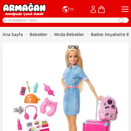
İçeriğe geç
Cart
TR
Ana Sayfa
>
Bebekler
>
Moda Bebekler
>
Barbie Seyahatte B