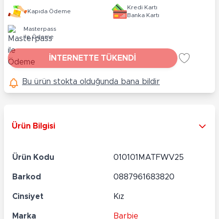
Kredi Kartı
Kapıda Ödeme
Banka Kartı
Masterpass
ile Ödeme
İNTERNETTE TÜKENDİ
Bu ürün stokta olduğunda bana bildir
Ürün Bilgisi
Ürün Kodu
010101MATFWV25
Barkod
0887961683820
Cinsiyet
Kız
Marka
Barbie