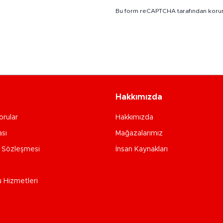
Bu form reCAPTCHA tarafından koru
Hakkımızda
orular
Hakkımızda
ası
Mağazalarımız
e Sözleşmesi
İnsan Kaynakları
u Hizmetleri