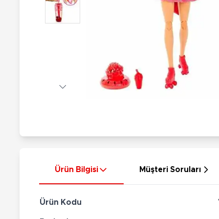
Nerf
Hayvan Figürler
Silahlar
Çeşitli Figürler
Silah Setleri
Koleksiyon Figürler
Kılıç Setleri
Elektronik Ürünler
Ok Setleri
Çeşitli Elektronik Ürünler
Ürün Bilgisi
Müşteri Soruları
Ürün Kodu