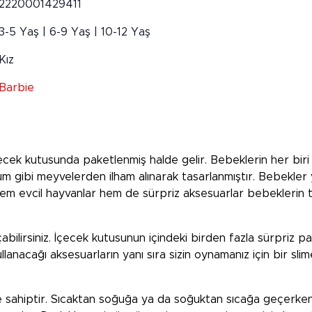
2220001429411
3-5 Yaş | 6-9 Yaş | 10-12 Yaş
Kız
Barbie
ecek kutusunda paketlenmiş halde gelir. Bebeklerin her biri 
züm gibi meyvelerden ilham alınarak tasarlanmıştır. Bebekler y
hem evcil hayvanlar hem de sürpriz aksesuarlar bebeklerin t
ilirsiniz. İçecek kutusunun içindeki birden fazla sürpriz pak
lanacağı aksesuarların yanı sıra sizin oynamanız için bir sli
re sahiptir. Sıcaktan soğuğa ya da soğuktan sıcağa geçerke