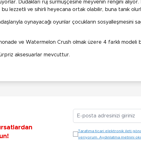
luyorlar. Dudakları ruj sürmüşçesine meyvenin rengini alıyo
bu lezzetli ve sihirli heyecana ortak olabilir, buna tanık olu
şlarıyla oynayacağı oyunlar çocukların sosyalleşmesini sağl
monade ve Watermelon Crush olmak üzere 4 farklı modeli b
ürpriz aksesuarlar mevcuttur.
E-posta Adresiniz
ırsatlardan
Tarafıma ticari elektronik ileti 
un!
veriyorum. Aydınlatma metnini o