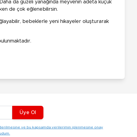
r. Daha da güzeli yanağında meyvenin adeta küçük
rken de çok eğlenebilirsin.
ayabilir, bebeklerle yeni hikayeler oluşturarak
ulunmaktadır.
Üye Ol
gönderilmesine ve bu kapsamda verilerimin işlenmesine onay
kudum.