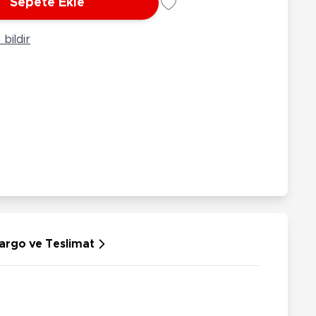
Sepete Ekle
rünleri
Çeşitli Peluşlar
ülü Araçlar
bildir
aykay - Paten - Scooter
sikletler
oruyucu Ekipmanlar
niz - Havuz Ürünleri
ahçe Oyuncakları
or Ürünleri
dallı Araçlar
n Git Araçlar
allanan Oyuncaklar
u Tabancaları
argo ve Teslimat