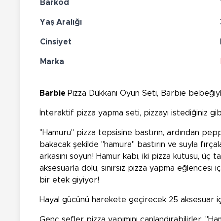
Barkod
Yaş Aralığı
Cinsiyet
Marka
Barbie
Pizza Dükkanı Oyun Seti, Barbie bebeğiyl
İnteraktif pizza yapma seti, pizzayı istediğiniz gib
"Hamuru" pizza tepsisine bastırın, ardından pepp
bakacak şekilde "hamura" bastırın ve suyla fırçala
arkasını soyun! Hamur kabı, iki pizza kutusu, üç t
aksesuarla dolu, sınırsız pizza yapma eğlencesi iç
bir etek giyiyor!
Hayal gücünü harekete geçirecek 25 aksesuar i
Genç şefler pizza yapımını canlandırabilirler: "H