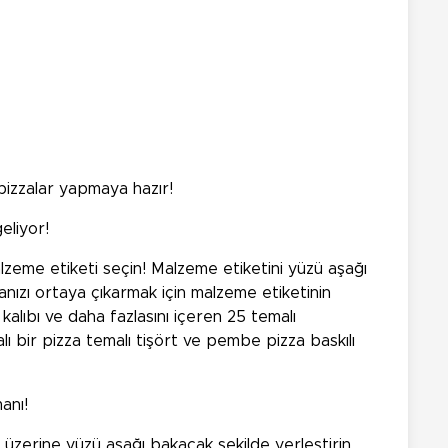
pizzalar yapmaya hazır!
geliyor!
lzeme etiketi seçin! Malzeme etiketini yüzü aşağı
zanızı ortaya çıkarmak için malzeme etiketinin
kalıbı ve daha fazlasını içeren 25 temalı
lı bir pizza temalı tişört ve pembe pizza baskılı
anı!
 üzerine yüzü aşağı bakacak şekilde yerleştirin