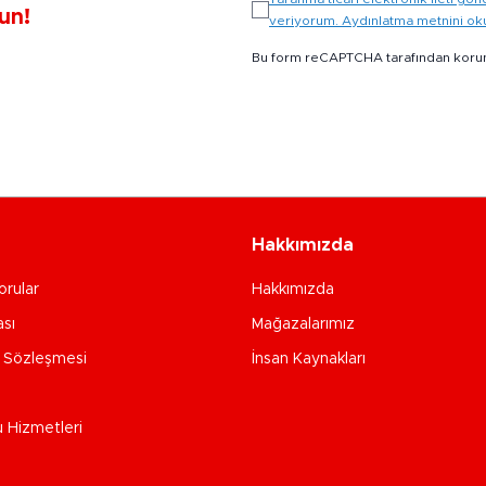
un!
veriyorum. Aydınlatma metnini o
Bu form reCAPTCHA tarafından koru
Hakkımızda
orular
Hakkımızda
ası
Mağazalarımız
e Sözleşmesi
İnsan Kaynakları
u Hizmetleri