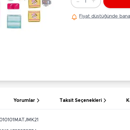
-
+
1
Ü
Adet
Hobi Oyuncakları
Anne Bebek Oyuncakları
Ak
Fiyat düştüğünde bana 
Maketler
K
Aktivite Masaları
Sihirbazlık Setleri
Bi
Oyun Halısı
Puzzlelar
K
Dönence ve Projektörler
Çeşitli Eğlence Oyuncakları
De
Dişlik ve Çıngıraklar
El İşi Setleri
B
Beslenme Gereçleri
Slime
Sp
Yürüme Arkadaşı
Pe
Bebek Oyuncakları
Bi
Bebek Araç Gereçleri
S
Banyo Oyuncakları
S
Yorumlar
Taksit Seçenekleri
K
010101MATJMK21