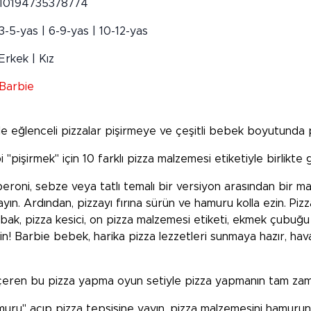
10194735378774
3-5-yas | 6-9-yas | 10-12-yas
Erkek | Kız
Barbie
e eğlenceli pizzalar pişirmeye ve çeşitli bebek boyutunda 
i "pişirmek" için 10 farklı pizza malzemesi etiketiyle birlikte 
eroni, sebze veya tatlı temalı bir versiyon arasından bir ma
yın. Ardından, pizzayı fırına sürün ve hamuru kolla ezin. Piz
abak, pizza kesici, on pizza malzemesi etiketi, ekmek çubuğu 
in! Barbie bebek, harika pizza lezzetleri sunmaya hazır, hava
çeren bu pizza yapma oyun setiyle pizza yapmanın tam zam
amuru" açıp pizza tepsisine yayın, pizza malzemesini hamurun