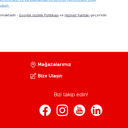
kudum.
nmaktadır -
Google Gizlilik Politikası
ve
Hizmet Şartları
geçerlidir.
Mağazalarımız
Bize Ulaşın
Bizi takip edin!