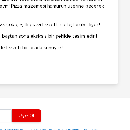
ğlayın! Pizza malzemesi hamurun üzerine geçerek
 çok çeşitli pizza lezzetleri oluşturulabiliyor!
ı baştan sona eksiksiz bir şekilde teslim edin!
de lezzeti bir arada sunuyor!
Üye Ol
gönderilmesine ve bu kapsamda verilerimin işlenmesine onay