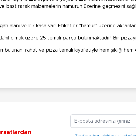
yun ve bastırarak malzemelerin hamurun üzerine geçmesini sa
 alanı ve bir kasa var! Etiketler "hamur" üzerine aktarılarak
da dahil olmak üzere 25 temalı parça bulunmaktadır! Bir pizzay
 bulunan, rahat ve pizza temalı kıyafetiyle hem şıklığı hem 
E-posta Adresiniz
ırsatlardan
Tarafıma ticari elektronik ileti 