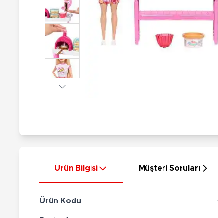
Nerf
Hayvan Figürler
Silahlar
Çeşitli Figürler
Silah Setleri
Koleksiyon Figürler
Kılıç Setleri
Elektronik Ürünler
Ok Setleri
Çeşitli Elektronik Ürünler
Ürün Bilgisi
Müşteri Soruları
Ürün Kodu