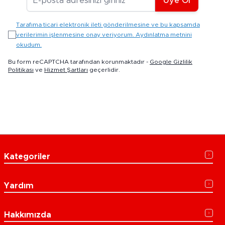
Üye Ol
Tarafıma ticari elektronik ileti gönderilmesine ve bu kapsamda
verilerimin işlenmesine onay veriyorum. Aydınlatma metnini
okudum.
Bu form reCAPTCHA tarafından korunmaktadır -
Google Gizlilik
Politikası
ve
Hizmet Şartları
geçerlidir.
Kategoriler
Yardım
Hakkımızda