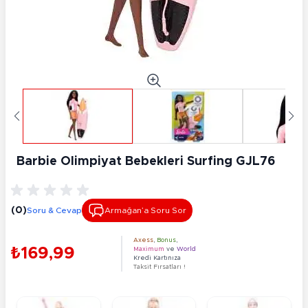
Barbie Olimpiyat Bebekleri Surfing GJL76
(0)
Soru & Cevap
Armağan’a Soru Sor
Axess
,
Bonus
,
₺169,99
Maximum
ve
World
Kredi Kartınıza
Taksit Fırsatları !