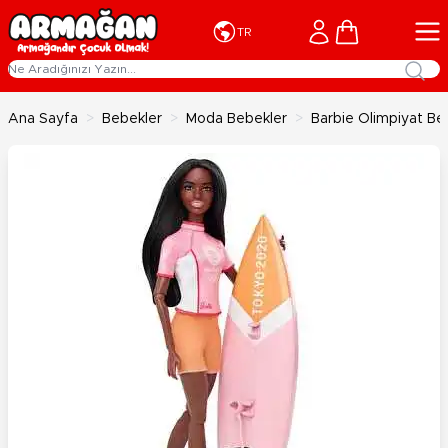
İçeriğe geç
Cart
TR
Ana Sayfa
>
Bebekler
>
Moda Bebekler
>
Barbie Olimpiyat Be