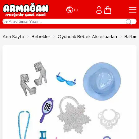
İçeriğe geç
Cart
TR
Ana Sayfa
>
Bebekler
>
Oyuncak Bebek Aksesuarları
>
Barbie