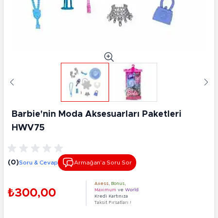
Barbie'nin Moda Aksesuarları Paketleri
HWV75
(0)
Soru & Cevap
Armağan’a Soru Sor
Axess
,
Bonus
,
₺300,00
Maximum
ve
World
Kredi Kartınıza
Taksit Fırsatları !