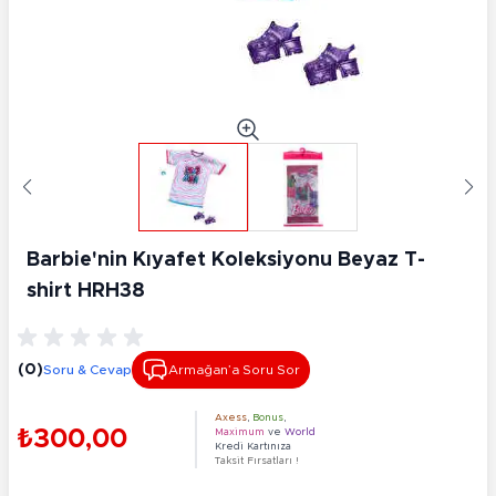
Barbie'nin Kıyafet Koleksiyonu Beyaz T-
shirt HRH38
(0)
Soru & Cevap
Armağan’a Soru Sor
Axess
,
Bonus
,
₺300,00
Maximum
ve
World
Kredi Kartınıza
Taksit Fırsatları !