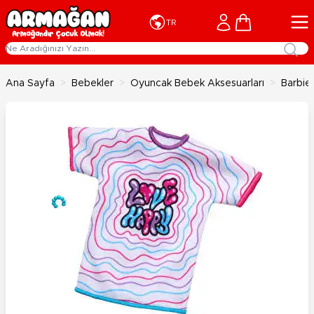
İçeriğe geç
Cart
TR
Ana Sayfa
>
Bebekler
>
Oyuncak Bebek Aksesuarları
>
Barbie