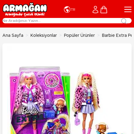
İçeriğe geç
Cart
TR
Ana Sayfa
>
Koleksiyonlar
>
Popüler Ürünler
>
Barbie Extra P