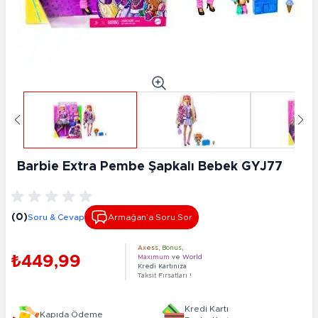
Barbie Extra Pembe Şapkalı Bebek GYJ77
(0)
Soru & Cevap
Armağan’a Soru Sor
Axess
,
Bonus
,
₺449,99
Maximum
ve
World
Kredi Kartınıza
Taksit Fırsatları !
Kredi Kartı
Kapıda Ödeme