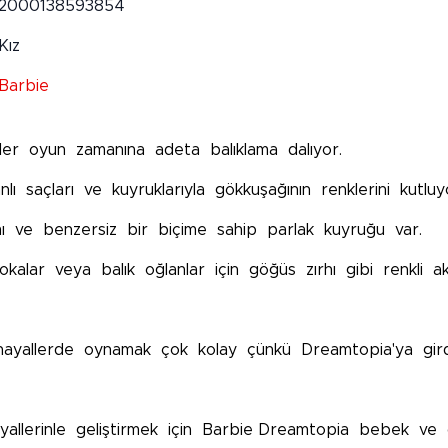
2000138593854
Kız
Barbie
kler oyun zamanına adeta balıklama dalıyor.
lı saçları ve kuyruklarıyla gökkuşağının renklerini kutluy
smı ve benzersiz bir biçime sahip parlak kuyruğu var.
tokalar veya balık oğlanlar için göğüs zırhı gibi renkli 
 hayallerde oynamak çok kolay çünkü Dreamtopia'ya gir
allerinle geliştirmek için Barbie Dreamtopia bebek ve o