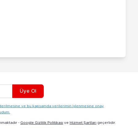
Üye Ol
gönderilmesine ve bu kapsamda verilerimin işlenmesine onay
kudum.
nmaktadır -
Google Gizlilik Politikası
ve
Hizmet Şartları
geçerlidir.