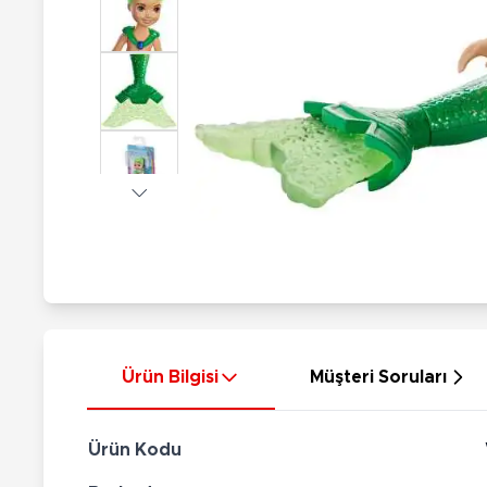
Nerf
Hayvan Figürler
Silahlar
Çeşitli Figürler
Silah Setleri
Koleksiyon Figürler
Kılıç Setleri
Elektronik Ürünler
Ok Setleri
Çeşitli Elektronik Ürünler
Ürün Bilgisi
Müşteri Soruları
Ürün Kodu