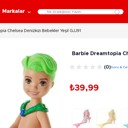
Markalar
ia Chelsea Denizkızı Bebekler Yeşil GJJ91
Eğitici Oyuncaklar
Bebekler
Y
Bilim Setleri
Moda Bebekler
L
Barbie Dreamtopia Che
Gelişim Oyuncakları
Et Bebekler
Au
Oyun Hamurları
Bez Bebekler
M
(0)
Soru & Ce
Fonksiyonlu Bebekler
Çe
Müzik Aletleri
Bebek Evleri
P
3-5 Yaş
6-9 Yaş
₺39,99
Oyuncak Bebek Aksesuarları
Oyunlar
Oyuncak Bebek Setleri
K
Pa
Arkadaş - Aile Kutu Oyunları
Kozmetik ve Aksesuar
Yı
Çocuk Kutu Oyunları
Kozmetik ve Güzellik Setleri
Eğitici Oyunlar
A
Aksesuar