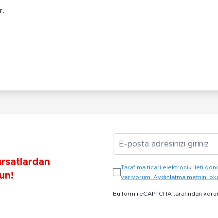
r.
E-posta Adresiniz
ırsatlardan
Tarafıma ticari elektronik ileti 
un!
veriyorum. Aydınlatma metnini o
Bu form reCAPTCHA tarafından koru