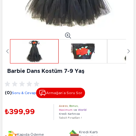
Barbie Dans Kostüm 7-9 Yaş
(0)
Soru & Cevap
Armağan’a Soru Sor
Axess
,
Bonus
,
₺399,99
Maximum
ve
World
Kredi Kartınıza
Taksit Fırsatları !
Kredi Kartı
Kapıda Ödeme