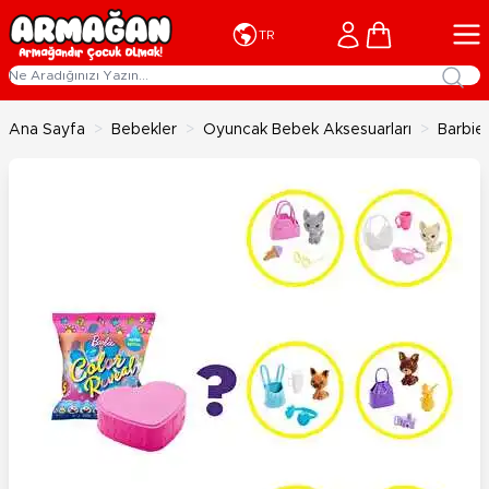
İçeriğe geç
Cart
TR
Ana Sayfa
>
Bebekler
>
Oyuncak Bebek Aksesuarları
>
Barbie