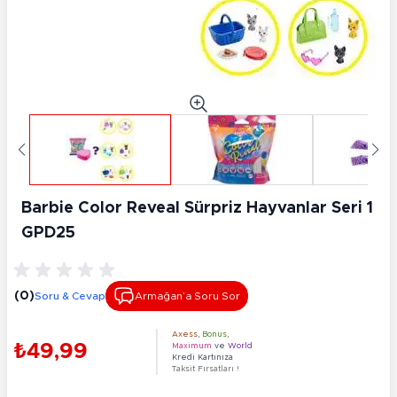
Barbie Color Reveal Sürpriz Hayvanlar Seri 1
GPD25
(0)
Soru & Cevap
Armağan’a Soru Sor
Axess
,
Bonus
,
₺49,99
Maximum
ve
World
Kredi Kartınıza
Taksit Fırsatları !