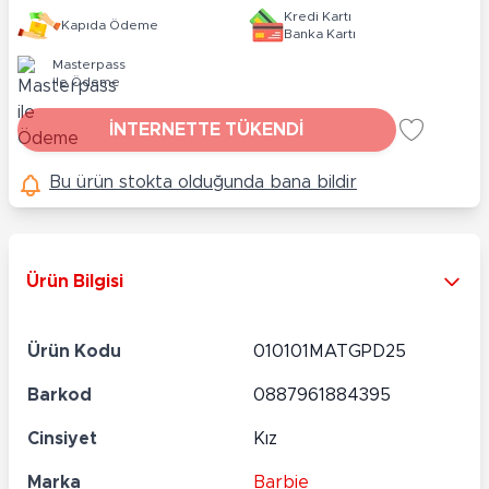
Kredi Kartı
Kapıda Ödeme
Banka Kartı
Masterpass
ile Ödeme
İNTERNETTE TÜKENDİ
Bu ürün stokta olduğunda bana bildir
Ürün Bilgisi
Ürün Kodu
010101MATGPD25
Barkod
0887961884395
Cinsiyet
Kız
Marka
Barbie