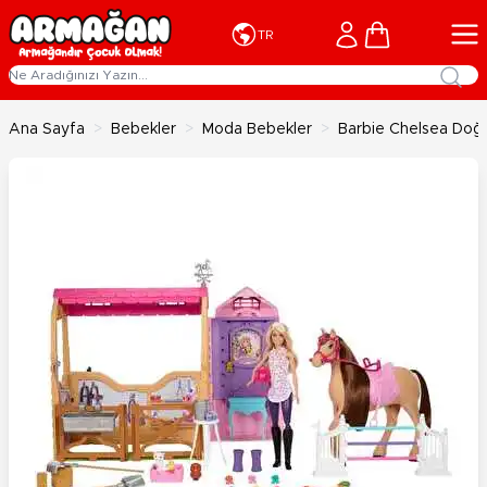
İçeriğe geç
Cart
TR
Ana Sayfa
>
Bebekler
>
Moda Bebekler
>
Barbie Chelsea Doğ