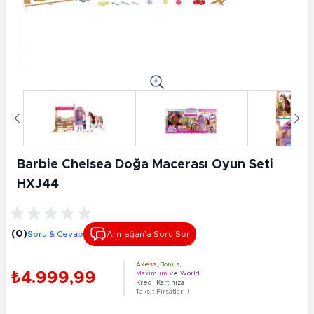
Barbie Chelsea Doğa Macerası Oyun Seti
HXJ44
(0)
Soru & Cevap
Armağan’a Soru Sor
Axess
,
Bonus
,
₺4.999,99
Maximum
ve
World
Kredi Kartınıza
Taksit Fırsatları !