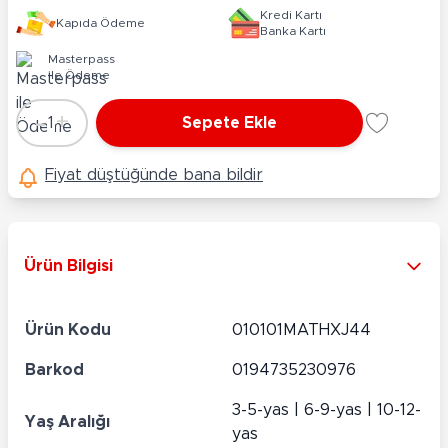
Kredi Kartı
Kapıda Ödeme
Banka Kartı
Masterpass
ile Ödeme
-
+
1
Sepete Ekle
Adet
Fiyat düştüğünde bana bildir
Ürün Bilgisi
Ürün Kodu
010101MATHXJ44
Barkod
0194735230976
3-5-yas | 6-9-yas | 10-12-
Yaş Aralığı
yas