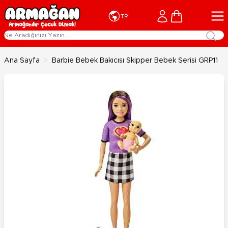
İçeriğe geç
Cart
TR
Ana Sayfa
>
Barbie Bebek Bakıcısı Skipper Bebek Serisi GRP11