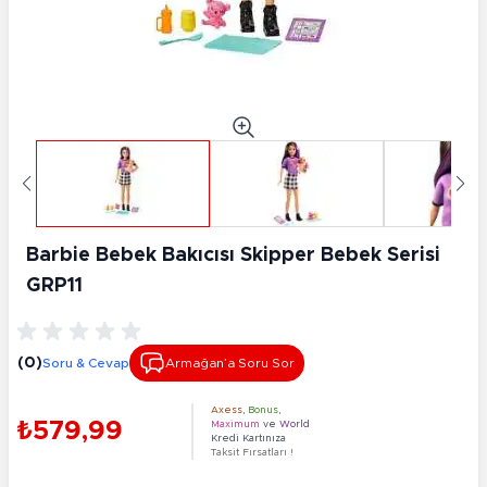
Barbie Bebek Bakıcısı Skipper Bebek Serisi
GRP11
(0)
Soru & Cevap
Armağan’a Soru Sor
Axess
,
Bonus
,
₺579,99
Maximum
ve
World
Kredi Kartınıza
Taksit Fırsatları !