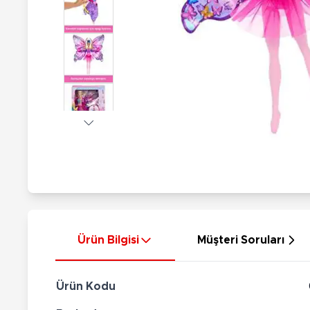
Nerf
Hayvan Figürler
Silahlar
Çeşitli Figürler
Silah Setleri
Koleksiyon Figürler
Kılıç Setleri
Elektronik Ürünler
Ok Setleri
Çeşitli Elektronik Ürünler
Ürün Bilgisi
Müşteri Soruları
Ürün Kodu