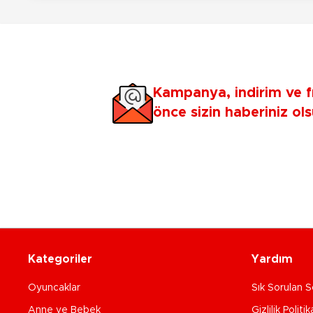
Kampanya, indirim ve f
önce sizin haberiniz ols
Kategoriler
Yardım
Oyuncaklar
Sık Sorulan S
Anne ve Bebek
Gizlilik Politik