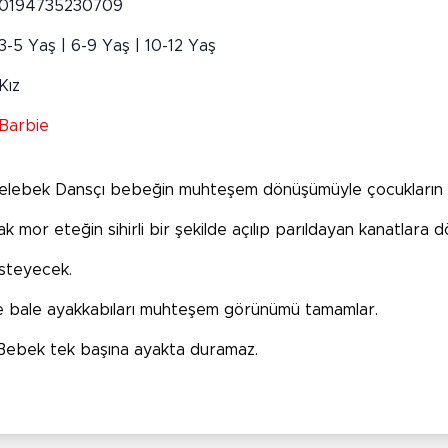
0194735230709
3-5 Yaş | 6-9 Yaş | 10-12 Yaş
Kız
Barbie
 Kelebek Dansçı bebeğin muhteşem dönüşümüyle çocukların 
mor eteğin sihirli bir şekilde açılıp parıldayan kanatlara dö
isteyecek.
e ve bale ayakkabıları muhteşem görünümü tamamlar.
r. Bebek tek başına ayakta duramaz.