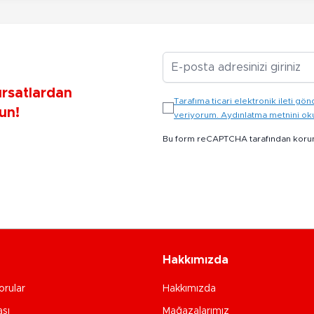
E-posta Adresiniz
ırsatlardan
Tarafıma ticari elektronik ileti 
un!
veriyorum. Aydınlatma metnini o
Bu form reCAPTCHA tarafından koru
Hakkımızda
orular
Hakkımızda
ası
Mağazalarımız