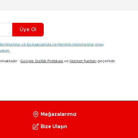
Üye Ol
gönderilmesine ve bu kapsamda verilerimin işlenmesine onay
kudum.
nmaktadır -
Google Gizlilik Politikası
ve
Hizmet Şartları
geçerlidir.
Mağazalarımız
Bize Ulaşın