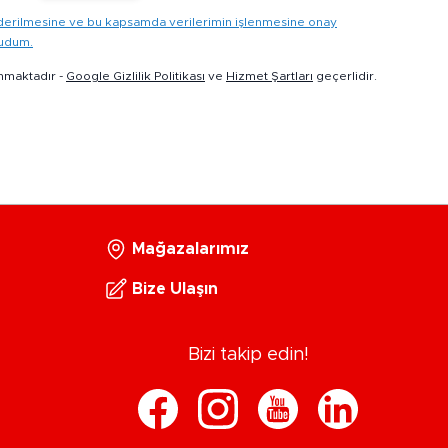
gönderilmesine ve bu kapsamda verilerimin işlenmesine onay
kudum.
nmaktadır -
Google Gizlilik Politikası
ve
Hizmet Şartları
geçerlidir.
Mağazalarımız
Bize Ulaşın
Bizi takip edin!