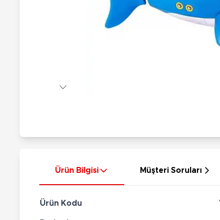
Nerf
Hayvan Figürler
Silahlar
Çeşitli Figürler
Silah Setleri
Koleksiyon Figürler
Kılıç Setleri
Elektronik Ürünler
Ok Setleri
Çeşitli Elektronik Ürünler
Ürün Bilgisi
Müşteri Soruları
Ürün Kodu