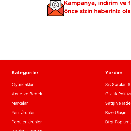
Kampanya, indirim ve f
önce sizin haberiniz ols
Kategoriler
Yardım
Oyuncaklar
Sık Sorulan S
Anne ve Bebek
Gizlilik Politik
Markalar
Satış ve İad
Yeni Ürünler
Bize Ulaşın
Popüler Ürünler
Bilgi Toplum