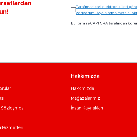
ırsatlardan
Tarafıma ticari elektronik ileti 
un!
veriyorum. Aydınlatma metnini o
Bu form reCAPTCHA tarafından koru
Hakkımızda
orular
Hakkımızda
ası
Mağazalarımız
e Sözleşmesi
İnsan Kaynakları
u Hizmetleri