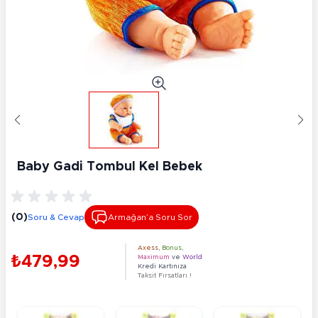
Baby Gadi Tombul Kel Bebek
(0)
Soru & Cevap
Armağan’a Soru Sor
Axess
,
Bonus
,
₺479,99
Maximum
ve
World
Kredi Kartınıza
Taksit Fırsatları !