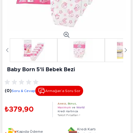
Baby Born 5'li Bebek Bezi
(0)
Soru & Cevap
Armağan’a Soru Sor
Axess
,
Bonus
,
₺379,90
Maximum
ve
World
Kredi Kartınıza
Taksit Fırsatları !
Kredi Kartı
Kapıda Ödeme