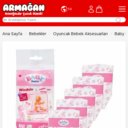
İçeriğe geç
Cart
TR
Ana Sayfa
>
Bebekler
>
Oyuncak Bebek Aksesuarları
>
Baby B