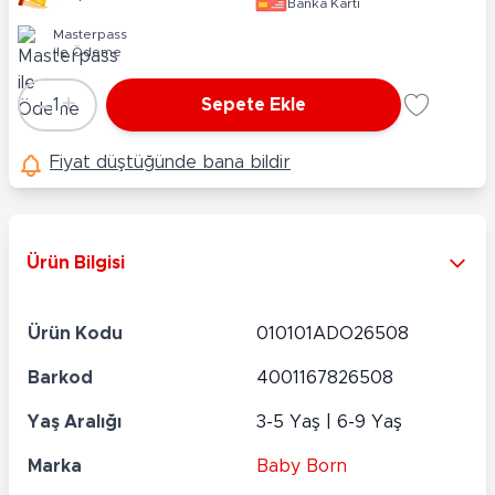
Banka Kartı
Masterpass
ile Ödeme
-
+
1
Sepete Ekle
Adet
Fiyat düştüğünde bana bildir
Ürün Bilgisi
Ürün Kodu
010101ADO26508
Barkod
4001167826508
Yaş Aralığı
3-5 Yaş | 6-9 Yaş
Marka
Baby Born