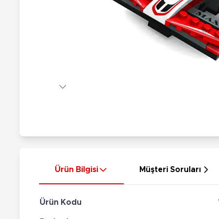
Nerf
Hayvan Figürler
Silahlar
Çeşitli Figürler
Silah Setleri
Koleksiyon Figürler
Kılıç Setleri
Elektronik Ürünler
Ok Setleri
Çeşitli Elektronik Ürünler
Ürün Bilgisi
Müşteri Soruları
Ürün Kodu