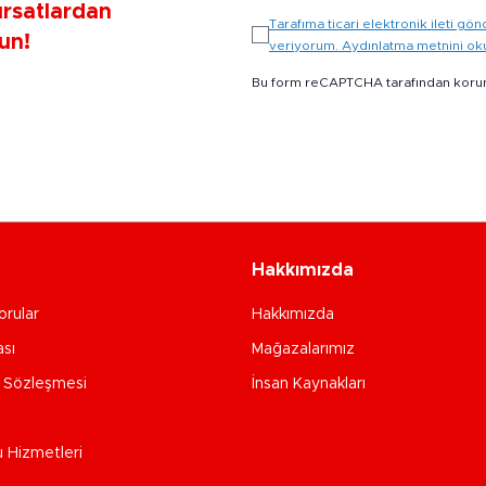
ırsatlardan
Tarafıma ticari elektronik ileti 
un!
veriyorum. Aydınlatma metnini o
Bu form reCAPTCHA tarafından koru
Hakkımızda
orular
Hakkımızda
ası
Mağazalarımız
e Sözleşmesi
İnsan Kaynakları
u Hizmetleri