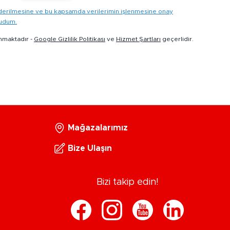
gönderilmesine ve bu kapsamda verilerimin işlenmesine onay
kudum.
nmaktadır -
Google Gizlilik Politikası
ve
Hizmet Şartları
geçerlidir.
Mağazalarımız
Bize Ulaşın
Bizi takip edin!