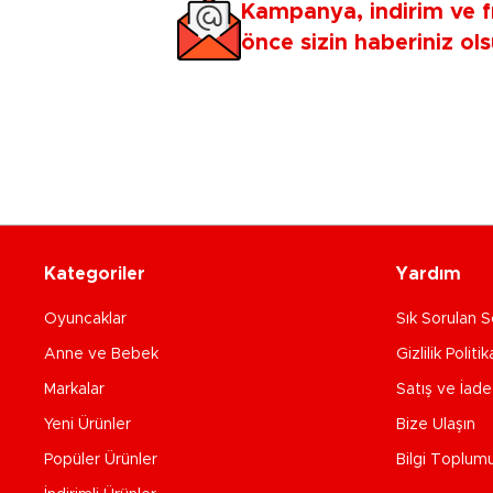
Kampanya, indirim ve f
önce sizin haberiniz ols
Kategoriler
Yardım
Oyuncaklar
Sık Sorulan S
Anne ve Bebek
Gizlilik Politik
Markalar
Satış ve İad
Yeni Ürünler
Bize Ulaşın
Popüler Ürünler
Bilgi Toplum