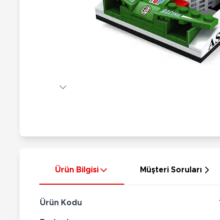
Nerf
Hayvan Figürler
Silahlar
Çeşitli Figürler
Silah Setleri
Koleksiyon Figürler
Kılıç Setleri
Elektronik Ürünler
Ok Setleri
Çeşitli Elektronik Ürünler
Ürün Bilgisi
Müşteri Soruları
Ürün Kodu