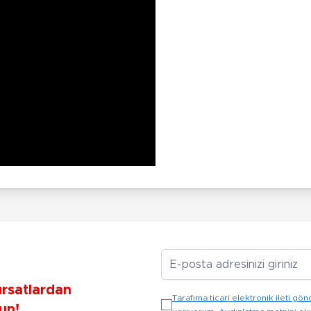
E-posta Adresiniz
ırsatlardan
Tarafıma ticari elektronik ileti 
un!