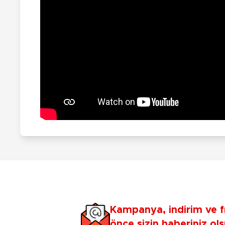
Kampanya, indirim ve f
önce sizin haberiniz ols