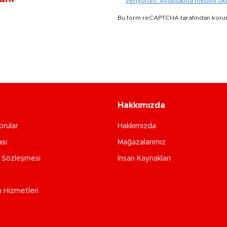
veriyorum. Aydınlatma metnini o
Bu form reCAPTCHA tarafından koru
Hakkımızda
orular
Hakkımızda
ası
Mağazalarımız
e Sözleşmesi
İnsan Kaynakları
u Hizmetleri