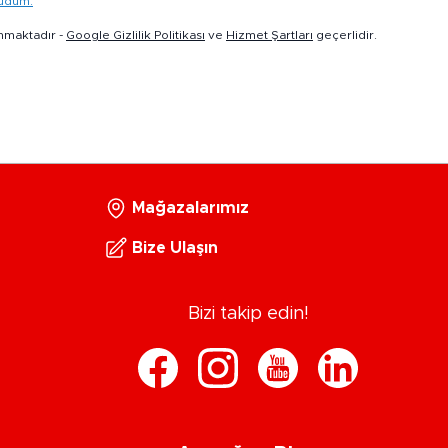
kudum.
nmaktadır -
Google Gizlilik Politikası
ve
Hizmet Şartları
geçerlidir.
Mağazalarımız
Bize Ulaşın
Bizi takip edin!