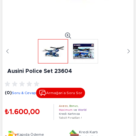
Ausini Police Set 23604
(0)
Soru & Cevap
Armağan’a Soru Sor
Axess
,
Bonus
,
₺1.600,00
Maximum
ve
World
Kredi Kartınıza
Taksit Fırsatları !
Kredi Kartı
Kapıda Ödeme