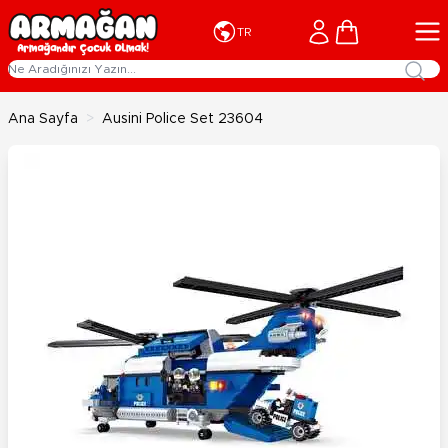
İçeriğe geç
Cart
TR
Ana Sayfa
>
Ausini Police Set 23604