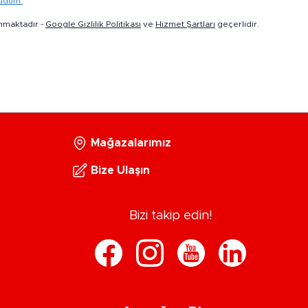
kudum.
nmaktadır -
Google Gizlilik Politikası
ve
Hizmet Şartları
geçerlidir.
Mağazalarımız
Bize Ulaşın
Bizi takip edin!