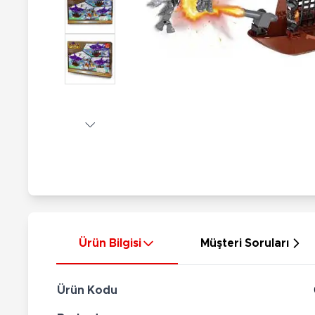
Nerf
Hayvan Figürler
Silahlar
Çeşitli Figürler
Silah Setleri
Koleksiyon Figürler
Kılıç Setleri
Elektronik Ürünler
Ok Setleri
Çeşitli Elektronik Ürünler
Ürün Bilgisi
Müşteri Soruları
Ürün Kodu