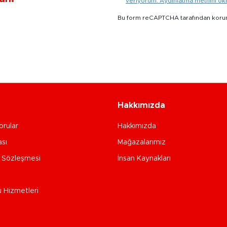
veriyorum. Aydınlatma metnini o
Bu form reCAPTCHA tarafından koru
Hakkımızda
orular
Hakkımızda
ası
Mağazalarımız
e Sözleşmesi
İnsan Kaynakları
u Hizmetleri