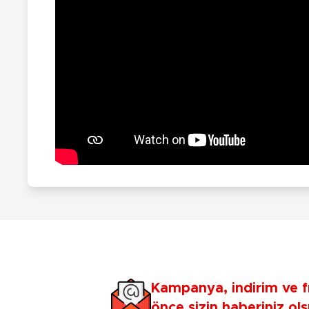
Kampanya, indirim ve f
önce sizin haberiniz ols