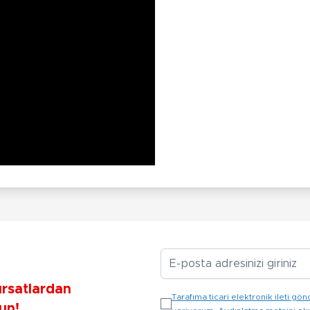
E-posta Adresiniz
ırsatlardan
Tarafıma ticari elektronik ileti 
un!