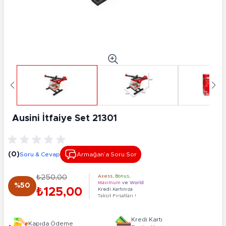
Ausini İtfaiye Set 21301
(0)
Soru & Cevap
Armağan’a Soru Sor
₺250,00
Axess
,
Bonus
,
Maximum
ve
World
%50
₺125,00
Kredi Kartınıza
Taksit Fırsatları !
Kredi Kartı
Kapıda Ödeme