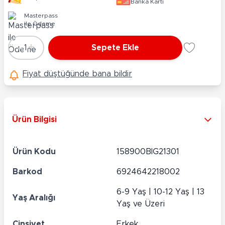
Banka Kartı
Masterpass
ile Ödeme
-
+
1
Sepete Ekle
Adet
Fiyat düştüğünde bana bildir
Ürün Bilgisi
Ürün Kodu
158900BIG21301
Barkod
6924642218002
6-9 Yaş | 10-12 Yaş | 13
Yaş Aralığı
Yaş ve Üzeri
Cinsiyet
Erkek