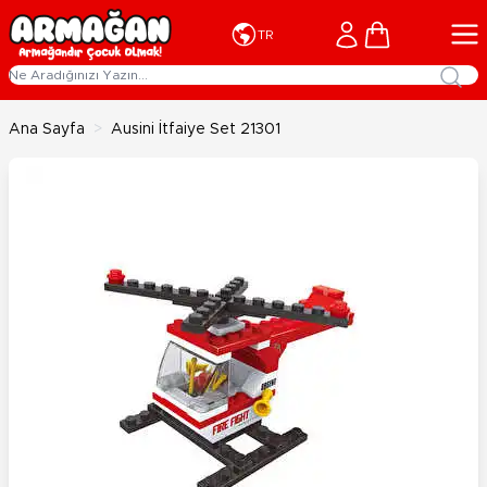
İçeriğe geç
Cart
TR
Ana Sayfa
>
Ausini İtfaiye Set 21301