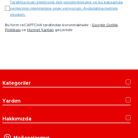
Tarafıma ticari elektronik ileti gönderilmesine ve bu kapsamda
verilerimin işlenmesine onay veriyorum. Aydınlatma metnini
okudum.
Bu form reCAPTCHA tarafından korunmaktadır -
Google Gizlilik
Politikası
ve
Hizmet Şartları
geçerlidir.
Kategoriler
Yardım
Hakkımızda
Mağazalarımız