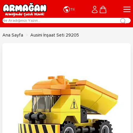
İçeriğe geç
Cart
TR
Ana Sayfa
>
Ausini İnşaat Seti 29205