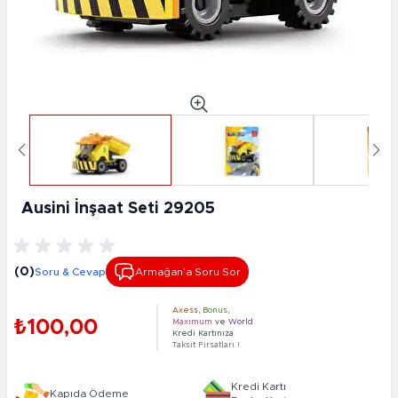
Ausini İnşaat Seti 29205
(0)
Soru & Cevap
Armağan’a Soru Sor
Axess
,
Bonus
,
₺100,00
Maximum
ve
World
Kredi Kartınıza
Taksit Fırsatları !
Kredi Kartı
Kapıda Ödeme