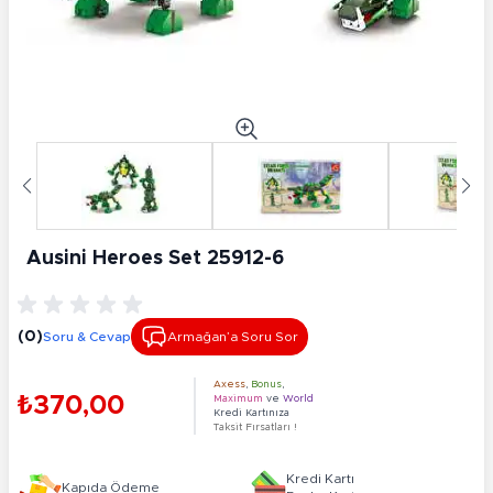
Ausini Heroes Set 25912-6
(0)
Soru & Cevap
Armağan’a Soru Sor
Axess
,
Bonus
,
₺370,00
Maximum
ve
World
Kredi Kartınıza
Taksit Fırsatları !
Kredi Kartı
Kapıda Ödeme