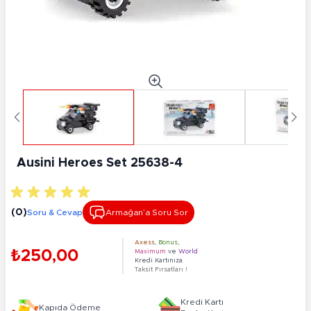
Ausini Heroes Set 25638-4
(0)
Soru & Cevap
Armağan’a Soru Sor
Axess
,
Bonus
,
₺250,00
Maximum
ve
World
Kredi Kartınıza
Taksit Fırsatları !
Kredi Kartı
Kapıda Ödeme