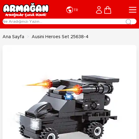
İçeriğe geç
Cart
TR
Ana Sayfa
>
Ausini Heroes Set 25638-4