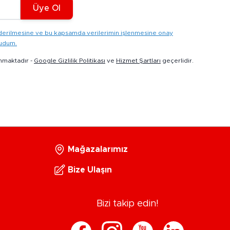
Üye Ol
gönderilmesine ve bu kapsamda verilerimin işlenmesine onay
kudum.
nmaktadır -
Google Gizlilik Politikası
ve
Hizmet Şartları
geçerlidir.
Mağazalarımız
Bize Ulaşın
Bizi takip edin!