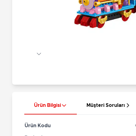
Nerf
Hayvan Figürler
Silahlar
Çeşitli Figürler
Silah Setleri
Koleksiyon Figürler
Kılıç Setleri
Elektronik Ürünler
Ok Setleri
Çeşitli Elektronik Ürünler
Ürün Bilgisi
Müşteri Soruları
Ürün Kodu