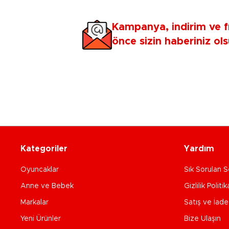
Kampanya, indirim ve f
önce sizin haberiniz ols
Kategoriler
Yardım
Oyuncaklar
Sık Sorulan S
Anne ve Bebek
Gizlilik Politik
Markalar
Satış ve İad
Yeni Ürünler
Bize Ulaşın