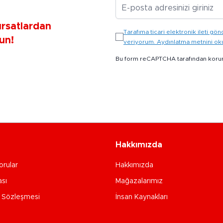
E-posta Adresiniz
ırsatlardan
Tarafıma ticari elektronik ileti 
un!
veriyorum. Aydınlatma metnini o
Bu form reCAPTCHA tarafından koru
Hakkımızda
orular
Hakkımızda
ası
Mağazalarımız
e Sözleşmesi
İnsan Kaynakları