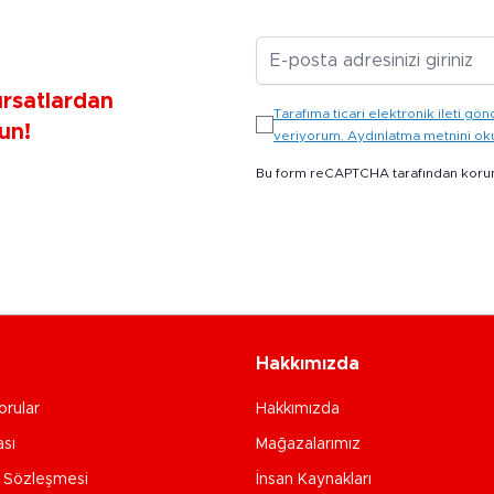
E-posta Adresiniz
ırsatlardan
Tarafıma ticari elektronik ileti 
un!
veriyorum. Aydınlatma metnini o
Bu form reCAPTCHA tarafından koru
Hakkımızda
orular
Hakkımızda
ası
Mağazalarımız
e Sözleşmesi
İnsan Kaynakları