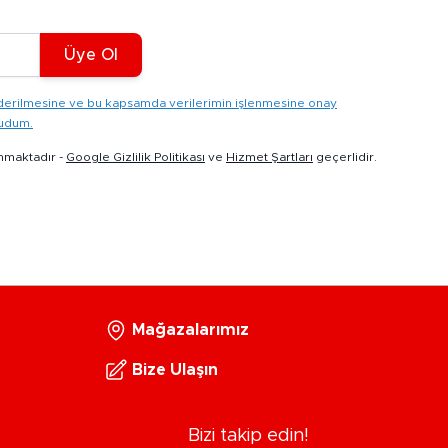
Üye Ol
gönderilmesine ve bu kapsamda verilerimin işlenmesine onay
kudum.
nmaktadır -
Google Gizlilik Politikası
ve
Hizmet Şartları
geçerlidir.
Mağazalarımız
Bize Ulaşın
Bizi takip edin!