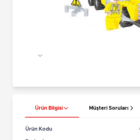
Nerf
Hayvan Figürler
Silahlar
Çeşitli Figürler
Silah Setleri
Koleksiyon Figürler
Kılıç Setleri
Elektronik Ürünler
Ok Setleri
Çeşitli Elektronik Ürünler
Ürün Bilgisi
Müşteri Soruları
Ürün Kodu