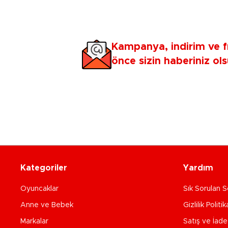
Kampanya, indirim ve f
önce sizin haberiniz ols
Kategoriler
Yardım
Oyuncaklar
Sık Sorulan S
Anne ve Bebek
Gizlilik Politik
Markalar
Satış ve İad