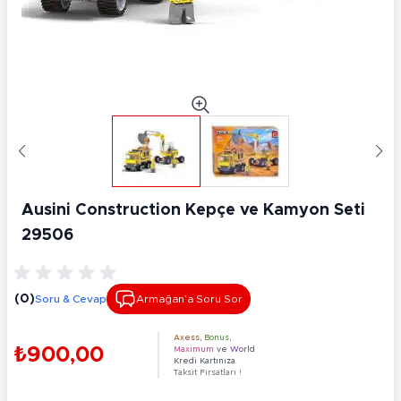
Ausini Construction Kepçe ve Kamyon Seti
29506
(0)
Soru & Cevap
Armağan’a Soru Sor
Axess
,
Bonus
,
₺900,00
Maximum
ve
World
Kredi Kartınıza
Taksit Fırsatları !