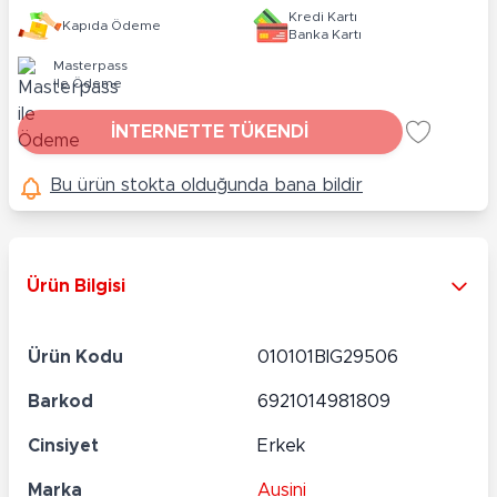
Kredi Kartı
Kapıda Ödeme
Banka Kartı
Masterpass
ile Ödeme
İNTERNETTE TÜKENDİ
Bu ürün stokta olduğunda bana bildir
Ürün Bilgisi
Ürün Kodu
010101BIG29506
Barkod
6921014981809
Cinsiyet
Erkek
Marka
Ausini