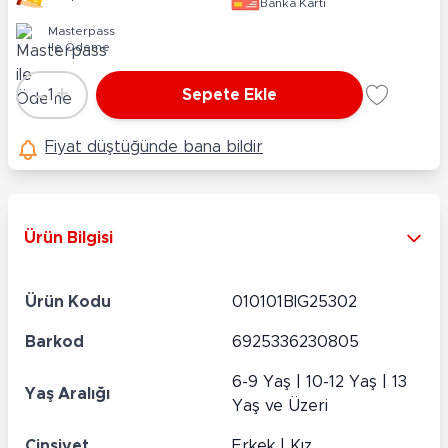
Banka Kartı
Masterpass
ile Ödeme
-
+
1
Sepete Ekle
Adet
Fiyat düştüğünde bana bildir
Ürün Bilgisi
Ürün Kodu
010101BIG25302
Barkod
6925336230805
6-9 Yaş | 10-12 Yaş | 13
Yaş Aralığı
Yaş ve Üzeri
Cinsiyet
Erkek | Kız