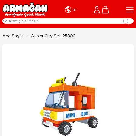
İçeriğe geç
Cart
TR
Ana Sayfa
>
Ausini City Set 25302