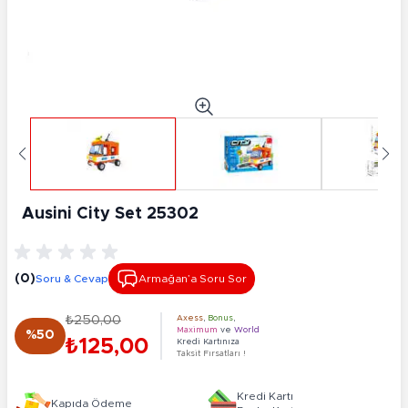
Ausini City Set 25302
(0)
Soru & Cevap
Armağan’a Soru Sor
₺250,00
Axess
,
Bonus
,
Maximum
ve
World
%50
₺125,00
Kredi Kartınıza
Taksit Fırsatları !
Kredi Kartı
Kapıda Ödeme