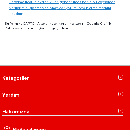
Tarafıma ticari elektronik ileti gönderilmesine ve bu kapsamda
verilerimin işlenmesine onay veriyorum. Aydınlatma metnini
okudum.
Bu form reCAPTCHA tarafından korunmaktadır -
Google Gizlilik
Politikası
ve
Hizmet Şartları
geçerlidir.
Kategoriler
Yardım
Hakkımızda
Mağazalarımız