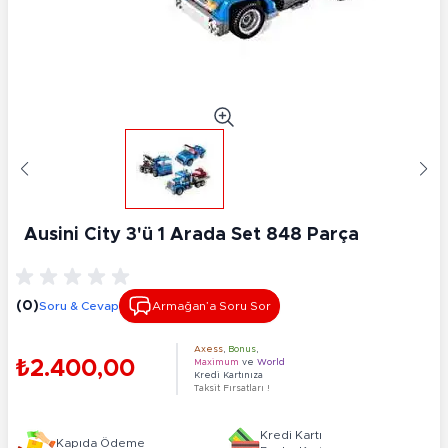
Ausini City 3'ü 1 Arada Set 848 Parça
(0)
Soru & Cevap
Armağan’a Soru Sor
Axess
,
Bonus
,
₺2.400,00
Maximum
ve
World
Kredi Kartınıza
Taksit Fırsatları !
Kredi Kartı
Kapıda Ödeme