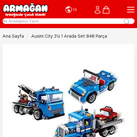
İçeriğe geç
Cart
TR
Ana Sayfa
>
Ausini City 3'ü 1 Arada Set 848 Parça