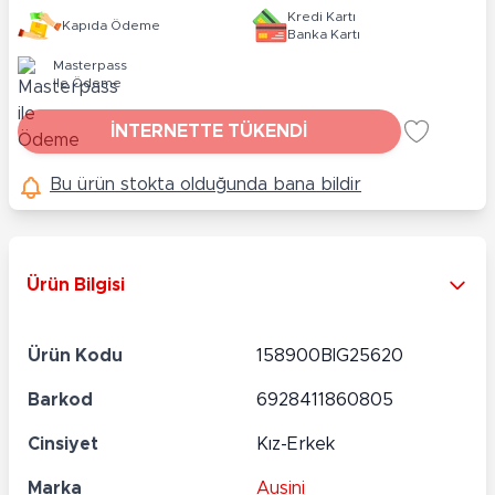
Kredi Kartı
Kapıda Ödeme
Banka Kartı
Masterpass
ile Ödeme
İNTERNETTE TÜKENDİ
Bu ürün stokta olduğunda bana bildir
Ürün Bilgisi
Ürün Kodu
158900BIG25620
Barkod
6928411860805
Cinsiyet
Kız-Erkek
Marka
Ausini