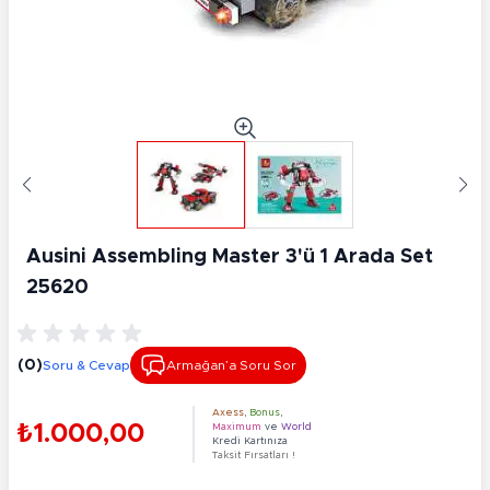
Ausini Assembling Master 3'ü 1 Arada Set
25620
(0)
Soru & Cevap
Armağan’a Soru Sor
Axess
,
Bonus
,
₺1.000,00
Maximum
ve
World
Kredi Kartınıza
Taksit Fırsatları !