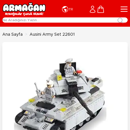
İçeriğe geç
Cart
TR
Ana Sayfa
>
Ausini Army Set 22601