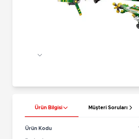
Nerf
Hayvan Figürler
Silahlar
Çeşitli Figürler
Silah Setleri
Koleksiyon Figürler
Kılıç Setleri
Elektronik Ürünler
Ok Setleri
Çeşitli Elektronik Ürünler
Ürün Bilgisi
Müşteri Soruları
Ürün Kodu