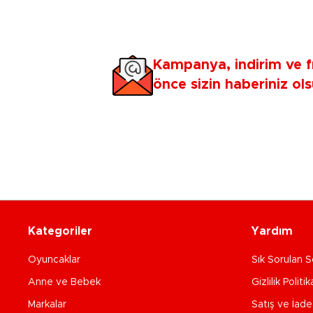
Kampanya, indirim ve f
önce sizin haberiniz ols
Kategoriler
Yardım
Oyuncaklar
Sık Sorulan S
Anne ve Bebek
Gizlilik Politik
Markalar
Satış ve İad