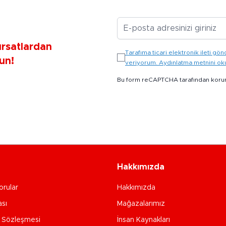
E-posta Adresiniz
ırsatlardan
Tarafıma ticari elektronik ileti 
un!
veriyorum. Aydınlatma metnini o
Bu form reCAPTCHA tarafından koru
Hakkımızda
orular
Hakkımızda
ası
Mağazalarımız
e Sözleşmesi
İnsan Kaynakları