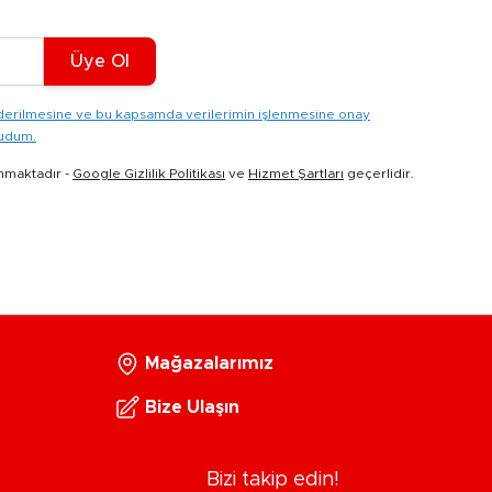
Üye Ol
gönderilmesine ve bu kapsamda verilerimin işlenmesine onay
kudum.
nmaktadır -
Google Gizlilik Politikası
ve
Hizmet Şartları
geçerlidir.
Mağazalarımız
Bize Ulaşın
Bizi takip edin!