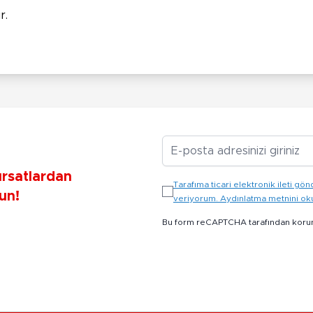
r.
E-posta Adresiniz
ırsatlardan
Tarafıma ticari elektronik ileti 
un!
veriyorum. Aydınlatma metnini o
Bu form reCAPTCHA tarafından koru