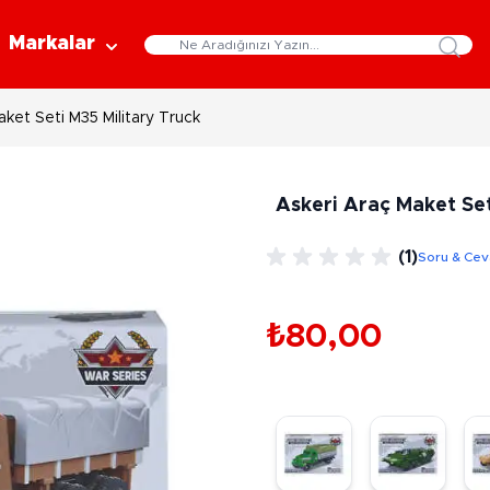
Markalar
ket Seti M35 Military Truck
Eğitici Oyuncaklar
Bebekler
Y
Bilim Setleri
Moda Bebekler
L
Askeri Araç Maket Set
Gelişim Oyuncakları
Et Bebekler
Au
Oyun Hamurları
Bez Bebekler
M
(1)
Soru & Ce
Fonksiyonlu Bebekler
Çe
Müzik Aletleri
Bebek Evleri
P
3-5 Yaş
6-9 Yaş
₺80,00
Oyuncak Bebek Aksesuarları
Oyunlar
Oyuncak Bebek Setleri
K
Pa
Arkadaş - Aile Kutu Oyunları
Kozmetik ve Aksesuar
Yı
Çocuk Kutu Oyunları
Kozmetik ve Güzellik Setleri
Eğitici Oyunlar
A
Aksesuar