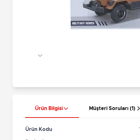
Nerf
Hayvan Figürler
Silahlar
Çeşitli Figürler
Silah Setleri
Koleksiyon Figürler
Kılıç Setleri
Elektronik Ürünler
Ok Setleri
Çeşitli Elektronik Ürünler
Ürün Bilgisi
Müşteri Soruları (1)
Ürün Kodu