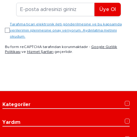
E-posta Adresiniz
Üye Ol
Tarafıma ticari elektronik ileti gönderilmesine ve bu kapsamda
verilerimin işlenmesine onay veriyorum. Aydınlatma metnini
okudum.
Bu form reCAPTCHA tarafından korunmaktadır -
Google Gizlilik
Politikası
ve
Hizmet Şartları
geçerlidir.
Kategoriler
Yardım