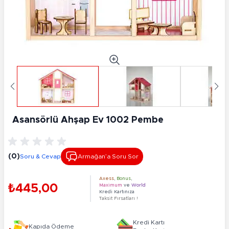
Asansörlü Ahşap Ev 1002 Pembe
(0)
Soru & Cevap
Armağan’a Soru Sor
Axess
,
Bonus
,
₺445,00
Maximum
ve
World
Kredi Kartınıza
Taksit Fırsatları !
Kredi Kartı
Kapıda Ödeme