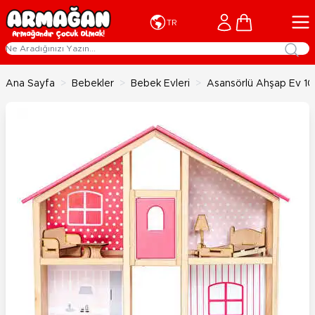
İçeriğe geç
Cart
TR
Ana Sayfa
>
Bebekler
>
Bebek Evleri
>
Asansörlü Ahşap Ev 