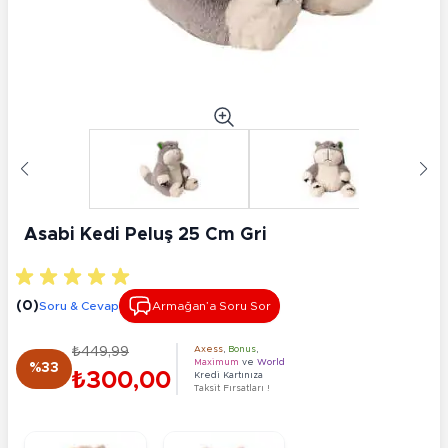
Asabi Kedi Peluş 25 Cm Gri
(0)
Soru & Cevap
Armağan’a Soru Sor
₺449,99
Axess
,
Bonus
,
Maximum
ve
World
%33
₺300,00
Kredi Kartınıza
Taksit Fırsatları !