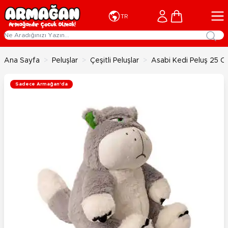
İçeriğe geç
Cart
TR
Ana Sayfa
>
Peluşlar
>
Çeşitli Peluşlar
>
Asabi Kedi Peluş 25 C
Sadece Armağan'da