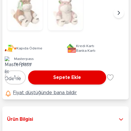
Kredi Kartı
Kapıda Ödeme
Banka Kartı
Masterpass
ile Ödeme
-
+
1
Sepete Ekle
Adet
Fiyat düştüğünde bana bildir
Ürün Bilgisi